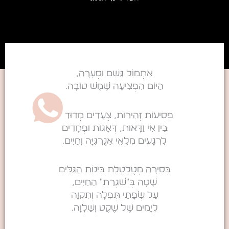
אֶתְמוֹל גֶּשֶׁם וּסְעָרָה,
הַיּוֹם הִפְצִיעָה שֶׁמֶשׁ טוֹבָה.
פְּסִיעוֹת זְהִירוֹת, צְעָדִים מְדוּדִים
בֵּין אִי וַדָּאוּת, דְּאָגוֹת וּפְחָדִים
לִרְגָעִים מְלֵאֵי אֵנֶרְגִּיָּה וְחַיִּים.
בְּסִירָה מְטֻלְטֶלֶת בֵּינוֹת הַגַּלִּים
שָׁטָה בְּ"שִׁגְרַת" הַחַיִּים,
עַל שְׂפָתַי תְּפִלָּה וְתִקְוָה
לְיָמִים שֶׁל שֶׁקֶט וְשַׁלְוָה.