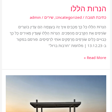
הנרות הללו
כתיבת תגובה
/
Uncategorized
,
שירים
/
admin
הַנֵּרוֹת הַלָּלוּ כָּל כָּךְ מְכֻבִּים אֵיךְ זֶה בְּעָצְמָה הֵם עֲדַיִן בּוֹעֲרִים
שׂוֹרְפִים אֶת הַקְּרָבַיִם מְהַפְּכִים. הַנֵּרוֹת הַלָּלוּ שֶׁעֲדַיִן מְאִירִים כָּל כָּךְ
כְּבוּיִים כָּלִים שׂוֹרְפִים מְרַסְּקִים אוֹתִי לִרְסִיסִים. פורסם במקור
ב-13.12.23 | מלחמת "חרבות ברזל"
Read More »
מילכוד