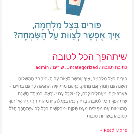
שיתהפך הכל לטובה
כתיבת תגובה
/
Uncategorized
,
שירים
/
admin
פּוּרִים בְּצֵל מִלְחָמָה, אֵיךְ אֶפְשָׁר לְצַוּוֹת עַל הַשִּׂמְחָה? הַמִּשְׁלוֹחַ
הַשָּׁנָה גַּם חָמוּץ וְגַם מָתוֹק, כָּךְ גַּם מַרְגִּישָׁה הַחֲגִיגָה כָּךְ גַּם בַּחַיִּים –
בְּעִרְבּוּבְיָה. מְאַחֲלִים לָכֶם, לָנוּ וּלְכָל עַם יִשְׂרָאֵל, בִּמְיֻחָד הַשָּׁנָה
שֶׁיִּתְהַפֵּךְ הַכֹּל לְטוֹבָה. בְּדִיּוּק כְּמוֹ בַּמְּגִלָּה, זוֹ מַהוּת הַחֲגִיגָה! אֶל תּוֹךְ
הַמְּצִיאוּת אָנוּ מְפַזְּרִים מְעַט תִּקְוָה וּמְבַקְּשִׁים בְּכָל לֵב שֶׁיִּתְהַפֵּךְ הַכֹּל
לְטוֹבָה! בְּשׂוֹרוֹת טוֹבוֹת,
Read More »