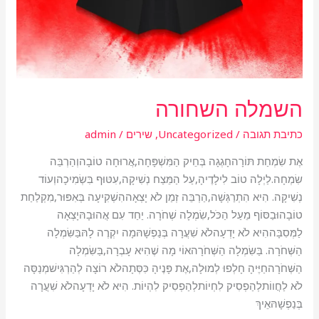
השמלה השחורה
כתיבת תגובה
/
Uncategorized
,
שירים
/
admin
אֶת שִׂמְחַת תּוֹרָהחָגְגָה בְּחֵיק הַמִּשְׁפָּחָה,אֲרוּחָה טוֹבָהוְהַרְבֵּה
שִׂמְחָה.לַיְלָה טוֹב לִילָדֶיהָ,עַל הַמֵּצַח נְשִׁיקָה,עִטּוּף בִּשְׂמִיכָהוְעוֹד
נְשִׁיקָה. הִיא הִתְרַגְּשָׁה,הַרְבֵּה זְמַן לֹא יָצְאָההִשְׁקִיעָה בְּאִפּוּר,מִקְלַחַת
טוֹבָהוּבַסּוֹף מֵעַל הַכֹּל,שִׂמְלָה שְׁחֹרָה. יַחַד עִם אֲהוּבָהּיָצְאָה
לַמְּסִבָּההִיא לֹא יָדְעָהלֹא שִׁעֲרָה בְּנַפְשָׁהּמָה יִקְרֶה לָהּבַּשִּׂמְלָה
הַשְּׁחֹרָה. בַּשִּׂמְלָה הַשְּׁחֹרָהאוֹי מָה שֶׁהִיא עָבְרָה,בַּשִּׂמְלָה
הַשְּׁחֹרָהחַיֶּיהָ חָלְפוּ לְמוּלָה,אֶת פָּנֶיהָ כִּסְּתָהלֹא רוֹצָה לְהַרְגִּישׁמְנַסָּה
לֹא לַחֲווֹתלְהַפְסִיק לִחְיוֹתלְהַפְסִיק לִהְיוֹת. הִיא לֹא יָדְעָהלֹא שִׁעֲרָה
בְּנַפְשָׁהּאֵיךְ