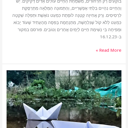
בּוֹקְעִים רַק חִרְחוּרִים, מִשִּׂמְחַת הַחַיִּים עוֹלִים אֵדִים דְּקִיקִים. יֵשׁ
וְהַחַיִּים נִהְיִים בִּלְתִּי אֶפְשָׁרִיִּים, וְהַתְּמוּנָה הַמְּלֵאָה מִתְרַסֶּקֶת
לִרְסִיסִים. וְרַק אֲחִיזָה קְטַנָּה לוֹפֶתֶת כִּמְעַט נוֹאֶשֶׁת וּתְפִלָּה שְׁקֵטָה
כִּמְעַט לְלֹא קוֹל שֶׁנִּלְחֶשֶׁת, מִתְנַחֶמֶת בַּפִּסָּה מֵהֶעָתִיד שֶׁעוֹד יָבוֹא
וּמְפִיחָה בִּי נְשִׁימַת חַיִּים לְיָמִים אֲחֵרִים וְטוֹבִים. פורסם במקור
ב-16.12.23
Read More »
תפילה