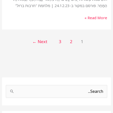
הַמָּחָר. פורסם במקור ב-24.12.23 | מלחמת "חרבות ברזל"
Read More »
←
Next
3
2
1
S
e
a