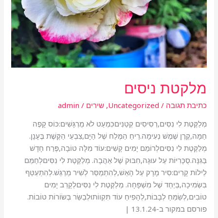
מלקטת ניסים
כתיבת תגובה
/
Uncategorized
,
שירים
/
admin
מְלַקֶּטֶת לִי נִסִּים,רְסִיסִים קְטַנִּיםכִּמְעַט לֹא מֻרְגָּשִׁים:כּוֹס קָפֶה
חַמָּה,קֶרֶן שֶׁמֶשׁ נְעִימָה.רֵיחַ הַמֶּלַח שֶׁל הַיָּם,צִבְעֵי הַקֶּשֶׁת בֶּעָנָן.
מְלַקֶּטֶת לִי נִסִּיםלְרוֹמֵם יָמִים קָשִׁים:עוֹד מִלָּה טוֹבָה,פֶּרַח חָדָשׁ
בַּגִּנָּה.סֻכָּרִיּוֹת עַל עוּגָה,חִבּוּק שֶׁל אַהֲבָה. מְלַקֶּטֶת לִי נִסִּיםלְחַמֵּם
לֵילוֹת קָרִים:סִיר מָרָק עַל הָאֵשׁ,לְהִתְמַסֵּר לְשִׁיר מְרַגֵּשׁ.לְהִתְעַטֵּף
בִּשְׂמִיכָה,בְּיַחַד שֶׁל מִשְׁפָּחָה. מְלַקֶּטֶת לִי נִסִּיםלְקָרֵב יָמִים
טוֹבִים,לְשַׂמֵּחַ לְבָבוֹת,לְהָפִיחַ עוֹד תִּקְווֹתוּלְבַשֵּׂר בְּשׂוֹרוֹת טוֹבוֹת.
פורסם במקור ב-13.1.24 |