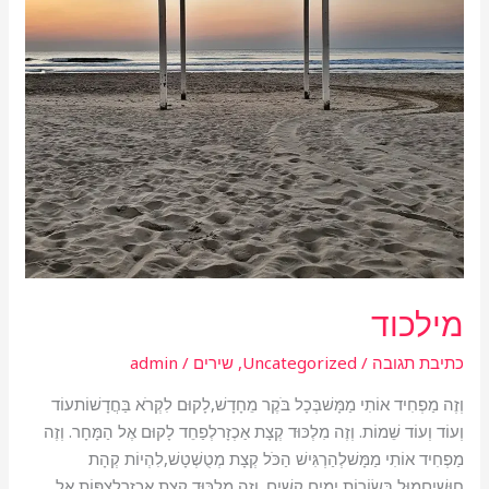
מילכוד
כתיבת תגובה
/
Uncategorized
,
שירים
/
admin
וְזֶה מַפְחִיד אוֹתִי מַמָּשׁבְּכָל בֹּקֶר מֵחָדָשׁ,לָקוּם לִקְרֹא בַּחֲדָשׁוֹתעוֹד
וְעוֹד וְעוֹד שֵׁמוֹת. וְזֶה מִלְכּוּד קְצָת אַכְזָרלְפַחֵד לָקוּם אֶל הַמָּחָר. וְזֶה
מַפְחִיד אוֹתִי מַמָּשׁלְהַרְגִּישׁ הַכֹּל קְצָת מְטֻשְׁטָשׁ,לִהְיוֹת קְהָת
חוּשִׁיםמוּל בְּשׂוֹרוֹת יָמִים קָשִׁים. וְזֶה מִלְכּוּד קְצָת אַכְזָרלְצַפּוֹת אֶל