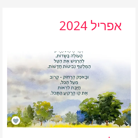
אפריל 2024
נגעו
לי
באור