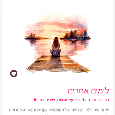
לימים
אחרים
לימים אחרים
כתיבת תגובה
/
Uncategorized
,
שירים
/
admin
יֵשׁ וְהַיָּמִים בִּלְתִּי נִסְבָּלִים וְכָל הַמַּאֲמַצִּים עֲקָרִים וְנוֹאָשִׁים. מֵהָרֵאוֹת