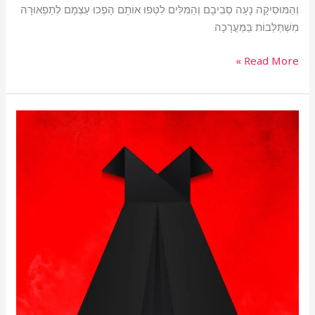
וְהַמּוּסִיקָה נָעָה סְבִיבָם וְהַמִּלִּים לִטְּפוּ אוֹתָם הָפְכוּ עַצְמָם לְתַפְאוּרָה
מִשְׁתַּלְּבוֹת בַּמַּעֲרָכָה
Read More »
השמלה
השחורה