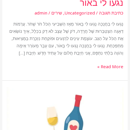
נגעו לי באור
כתיבת תגובה
/
Uncategorized
,
שירים
/
admin
נָגְעוּ לִי בַּחֲנֻכָּה נָגְעוּ לִי בָּאוֹר מֵאָז הַשְּׁבִיעִי הַכֹּל חֹר שָׁחֹר. עֲרֵמוֹת
דְּאָגָה הִצְטַבְּרוּת שֶׁל חֲרָדָה, דֹּק שֶׁל עֶצֶב לֹא דַּק בִּכְלָל, אֵיךְ נוֹשְׂאִים
אֶת הַכֹּל עַל הַגַּב. עוֹצֶמֶת עֵינַיִם לִרְגָעִים וּפוֹקַחַת נִזְכֶּרֶת בַּמְּצִיאוּת,
מִתְפַּכַּחַת. נָגְעוּ לִי בַּחֲנֻכָּה נָגְעוּ לִי בָּאוֹר, עִם עָבָר מְעוֹרֵר אֵימָה
וְהוֹוֶה בִּלְתִּי נִתְפָּס, אֲנִי חַיֶּבֶת חֲלוֹם עַל עָתִיד חָדָשׁ. חַיֶּבֶת […]
Read More »
שיתהפך
הכל
לטובה