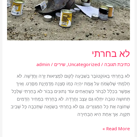
לא בחרתי
כתיבת תגובה
/
Uncategorized
,
שירים
/
admin
לֹא בָּחַרְתִּי בְּאוֹקְטוֹבֶּר בַּשִּׁבְעָה לָקוּם לִמְצִיאוּת זָרָה וַחֲדָשָׁה. לֹא
חָלַמְתִּי שֶׁלִּשְׂמֹחַ עַל אֱמֶת יִהְיֶה כְּמוֹ סְצֵנָה מְדֻמְיֶנֶת מִסֶּרֶט. וְאֵיךְ
אֶפְשָׁר בִּכְלָל לִבְחֹר כְּשֶׁהָאַחִים עוֹד נְתוּנִים בַּבּוֹר לֹא בָּחַרְתִּי שֶׁלְּכָל
תְּחוּשָׁה טוֹבָה יִתְלַוּוּ גַּם עֶצֶב וַחֲרָדָה. לֹא בָּחַרְתִּי בִּמְחִיר הַדָּמִים
שֶׁחוֹצֶה אֶת כָּל הַמִּגְזָרִים. גַּם לֹא בָּחַרְתִּי בַּשִּׂנְאָה שֶׁתְּכַבֶּה כָּל שְׁבִיב
תִּקְוָה. אַךְ אַחַת הִיא הַבְּחִירָה
Read More »