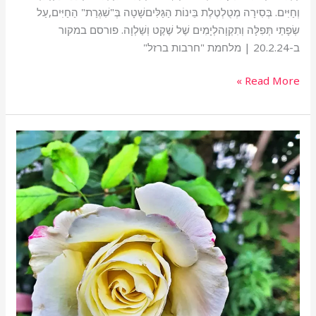
וְחַיִּים. בְּסִירָה מְטֻלְטֶלֶת בֵּינוֹת הַגַּלִּיםשָׁטָה בְּ"שִׁגְרַת" הַחַיִּים,עַל
שְׂפָתַי תְּפִלָּה וְתִקְוָהלְיָמִים שֶׁל שֶׁקֶט וְשַׁלְוָה. פורסם במקור
ב-20.2.24 | מלחמת "חרבות ברזל"
Read More »
מלקטת
ניסים