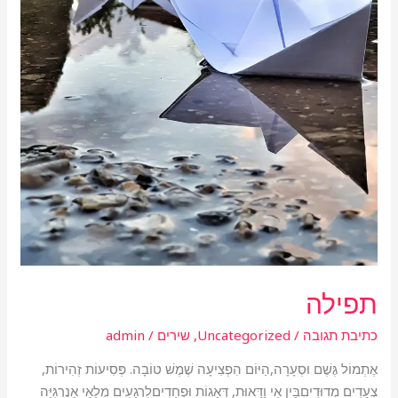
תפילה
כתיבת תגובה
/
Uncategorized
,
שירים
/
admin
אֶתְמוֹל גֶּשֶׁם וּסְעָרָה,הַיּוֹם הִפְצִיעָה שֶׁמֶשׁ טוֹבָה. פְּסִיעוֹת זְהִירוֹת,
צְעָדִים מְדוּדִיםבֵּין אִי וַדָּאוּת, דְּאָגוֹת וּפְחָדִיםלִרְגָעִים מְלֵאֵי אֵנֶרְגִּיָּה