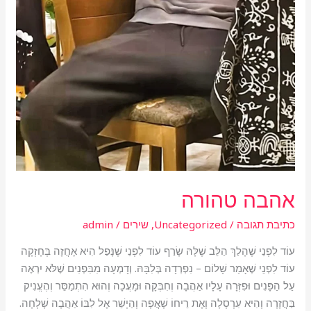
אהבה טהורה
כתיבת תגובה
/
Uncategorized
,
שירים
/
admin
עוֹד לִפְנֵי שֶׁהָלַךְ הַלֵּב שֶׁלָּהּ שָׂרַף עוֹד לִפְנֵי שֶׁנָּפַל הִיא אָחֲזָה בְּחָזְקָה
עוֹד לִפְנֵי שֶׁאָמַר שָׁלוֹם – נִפְרְדָה בְּלִבָּהּ. וְדָמְעָה מִבִּפְנִים שֶׁלֹּא יִרְאֶה
עַל הַפָּנִים וּפִזְּרָה עָלָיו אַהֲבָה וְחִבְּקָה וּמָעֲכָה וְהוּא הִתְמַסֵּר וְהֶעֱנִיק
בַּחֲזָרָה וְהִיא עִרְסְלָה וְאֶת רֵיחוֹ שָׁאֲפָה וְהַיְשֵׁר אֶל לִבּוֹ אַהֲבָה שָׁלְחָה.